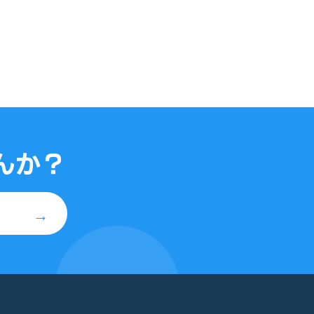
んか？
→