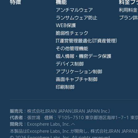
特徴
機能
料金プ
アンチマルウェア
利用料金
ランサムウェア防止
プラン詳
WEB保護
脆弱性チェック
IT運営管理最適化(IT資産管理)
その他管理機能
個人情報・機密データ保護
デバイス制御
アプリケーション制御
画面キャプチャ制御
印刷制御
販売元
：株式会社JIRAN JAPAN(JIRAN JAPAN Inc.)
代表者
：張世鴻
住所
：〒105-7510 東京都港区海岸1-7-1 
開発元
：Exosphere Labs, Inc.
本製品はExosphere Labs, Inc.が開発し、株式会社JIRAN J
©
2026
Exosphere Labs, Inc. All rights reserved.