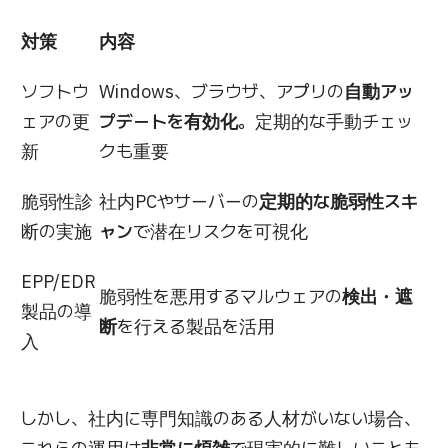
対策
内容
ソフトウ
Windows、ブラウザ、アプリの
自動アッ
ェアの更
プデートを有効化
。定期的な手動チェッ
新
クも重要
脆弱性診
社内PCやサーバーの
定期的な脆弱性スキ
断の実施
ャン
で潜在リスクを可視化
EPP/EDR
脆弱性を悪用するマルウェアの
検出・遮
製品の導
断
を行える製品を活用
入
しかし、社内に専門知識のある人材がいない場合、