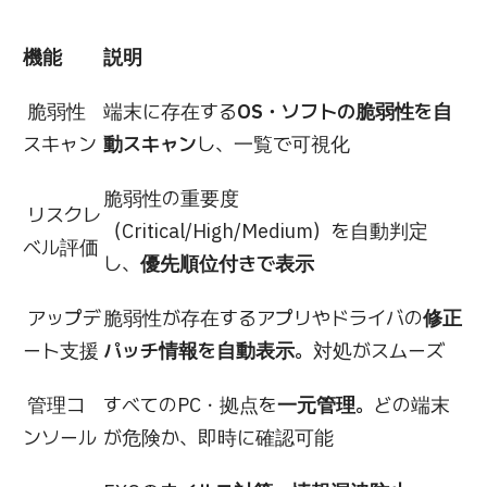
機能
説明
脆弱性
端末に存在する
OS・ソフトの脆弱性を自
スキャン
動スキャン
し、一覧で可視化
脆弱性の重要度
リスクレ
（Critical/High/Medium）を自動判定
ベル評価
し、
優先順位付きで表示
アップデ
脆弱性が存在するアプリやドライバの
修正
ート支援
パッチ情報を自動表示
。対処がスムーズ
管理コ
すべてのPC・拠点を
一元管理
。どの端末
ンソール
が危険か、即時に確認可能