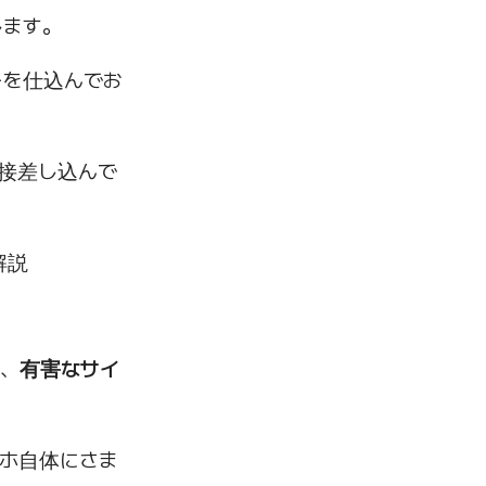
します。
ーを仕込んでお
接差し込んで
解説
、
有害なサイ
ホ自体にさま