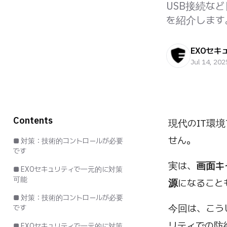
USB接続な
を紹介します
EXOセキ
Jul 14, 202
Contents
現代のIT環
せん。
■ 対策：技術的コントロールが必要
です
実は、
画面キ
■ EXOセキュリティで一元的に対策
可能
源
になること
■ 対策：技術的コントロールが必要
今回は、こう
です
リティでの防
■ EXOセキュリティで一元的に対策