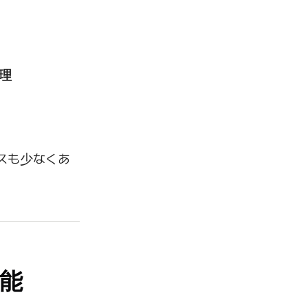
理
スも少なくあ
可能