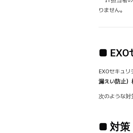
** IT担
りません。
■ E
EXOセキュ
漏えい防止）
次のような対
■ 対