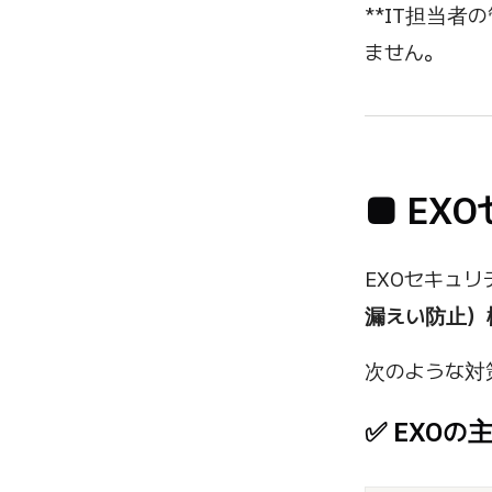
**IT担当
ません。
■ E
EXOセキュ
漏えい防止）
次のような対
✅ EXO