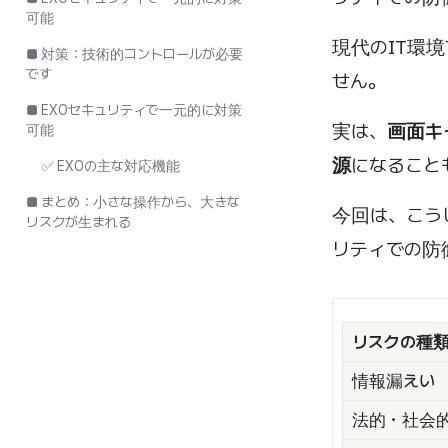
可能
現代のIT環
■ 対策：技術的コントロールが必要
です
せん。
■ EXOセキュリティで一元的に対策
実は、
画面キ
可能
源
になること
✅ EXOの主な対応機能
■ まとめ：小さな操作から、大きな
今回は、こう
リスクが生まれる
リティでの防
リスクの種
情報漏えい
法的・社会