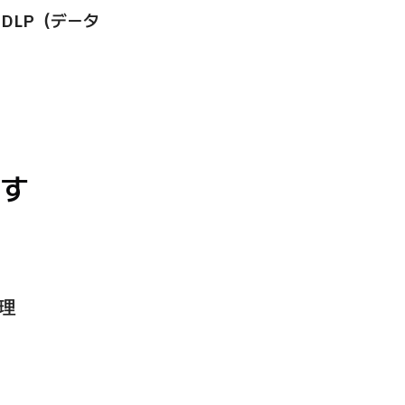
、
DLP（データ
です
理