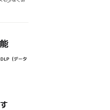
スも少なくあ
可能
、
DLP（データ
です